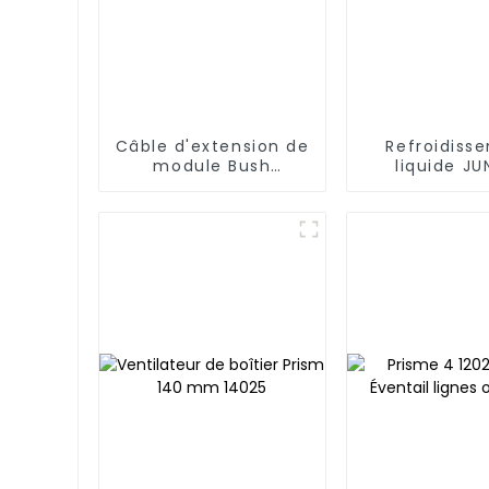
Câble d'extension de
Refroidiss
module Bush
liquide JU
Leopard blanc
LEOPARD St
Realm 240 