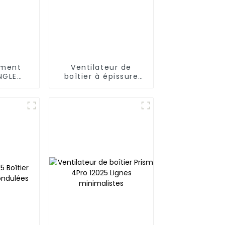
ement
Ventilateur de
NGLE
boîtier à épissure
ellar
magnétique Jungle
Blanc
Leopard JM-S30