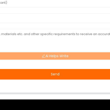
AI Helps Write
Send