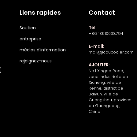
Liens rapides
Contact
Tél.
Soutien
+86 13610038794
entreprise
E-mail:
médias d'information
mail@jlcpucooler.com
rejoignez-nous
AJOUTER:
No.1 Xingda Road,
zone industrielle de
Xicheng, ville de
Renhe, district de
Baiyun, ville de
Guangzhou, province
du Guangdong,
Chine