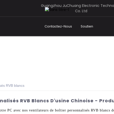
Guangzhou JuChuang Electronic Techno
Co. Ltd
Contactez-Nous
Soutien
lisés RVB blancs
nalisés RVB Blancs D'usine Chinoise - Produ
votre PC avec nos ventilateurs de boîtier personnalisés RVB blanc