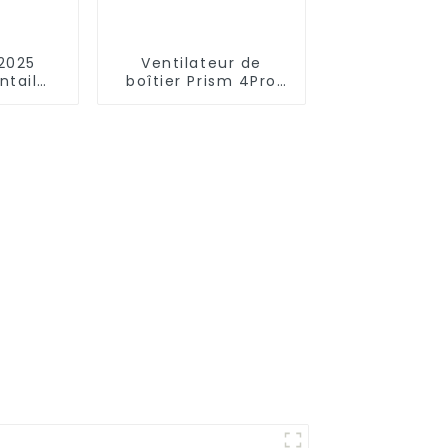
12025
Ventilateur de
ntail
boîtier Prism 4Pro
ulées
12025 Lignes
minimalistes