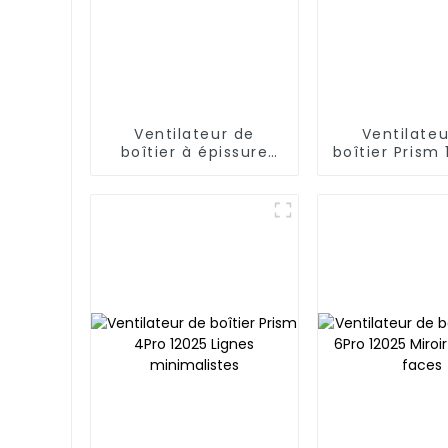
Ventilateur de
Ventilateu
boîtier à épissure
boîtier Pris
magnétique Jungle
14025
Leopard JM-S30