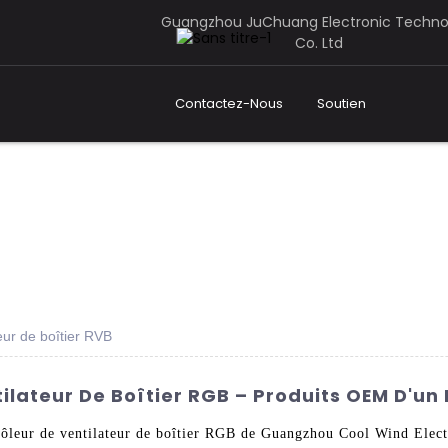
Guangzhou JuChuang Electronic Techno
Co. Ltd
Contactez-Nous
Soutien
eur de boîtier RVB
ilateur De Boîtier RGB – Produits OEM D'un
trôleur de ventilateur de boîtier RGB de Guangzhou Cool Wind Elec