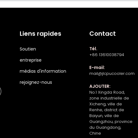
Liens rapides
Contact
Tél.
Soutien
+86 13610038794
entreprise
E-mail:
médias d'information
mail@jlcpucooler.com
rejoignez-nous
AJOUTER:
No.1 Xingda Road,
zone industrielle de
Xicheng, ville de
Renhe, district de
Baiyun, ville de
Guangzhou, province
du Guangdong,
Chine