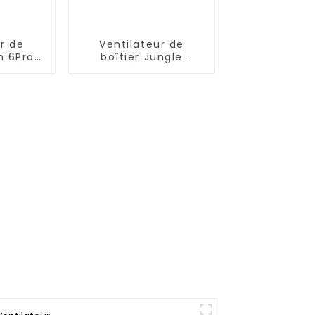
r de
Ventilateur de
m 6Pro
boîtier Jungle
nfini à 3
Leopard Astro V2