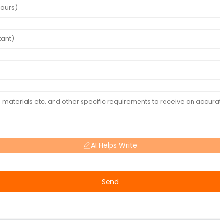
AI Helps Write
Send