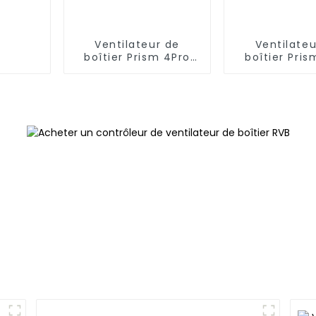
Ventilateur de
Ventilateu
boîtier Prism 4Pro
boîtier Pris
12025 Lignes
12025 Miroir i
minimalistes
faces