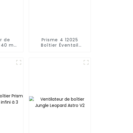
r de
Prisme 4 12025
m 140 mm
Boîtier Éventail
lignes ondulées