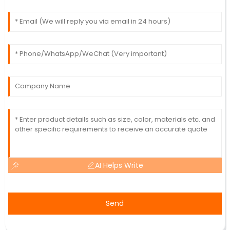
AI Helps Write
Send