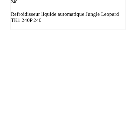
R
Refroidisseur liquide automatique Jungle Leopard
c
TK1 240P 240