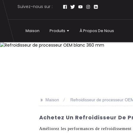
Suivez-nous sur :
Maison
Produits
À Propos De Nous
>>
Maison
Refroidisseur de processeur OE
Achetez Un Refroidisseur De P
Améliorez les performances de refroidissemen