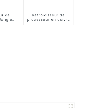
ur de
Refroidisseur de
Jungle
processeur en cuivre
A70
Jungle Leopard
KF400 ARGB 4