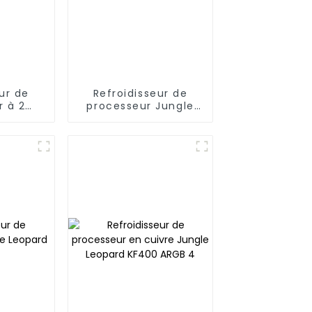
ur de
Refroidisseur de
r à 2
processeur Jungle
ungle
Leopard S40 à 4
00PLUS
caloducs