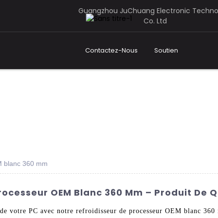
Guangzhou JuChuang Electronic Techno
Co. Ltd
Contactez-Nous
Soutien
M blanc 360 mm
rocesseur OEM Blanc 360 Mm – Produit De Q
t de votre PC avec notre refroidisseur de processeur OEM blanc 3