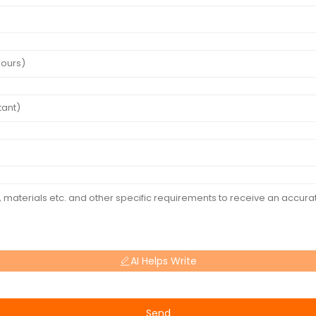
AI Helps Write
Send