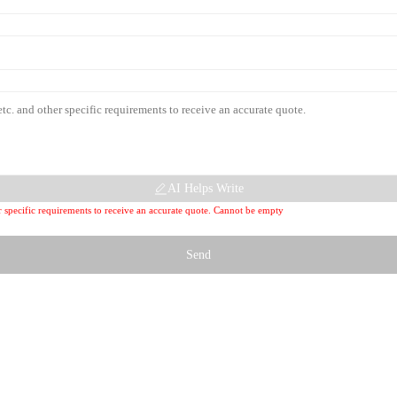
AI Helps Write
her specific requirements to receive an accurate quote. Cannot be empty
Send