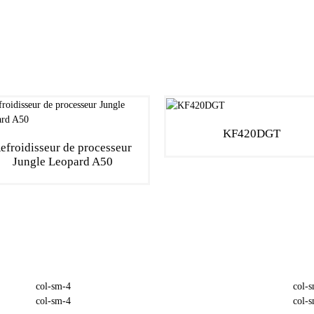
KF420DGT
efroidisseur de processeur
Jungle Leopard A50
col-sm-4
col-
col-sm-4
col-