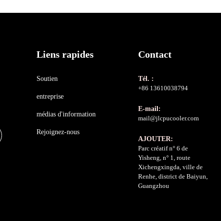
Liens rapides
Contact
Soutien
Tél. :
+86 13610038794
entreprise
E-mail:
médias d'information
mail@jlcpucooler.com
Rejoignez-nous
AJOUTER:
Parc créatif n° 6 de
Yisheng, n° 1, route
Xichengxingda, ville de
Renhe, district de Baiyun,
Guangzhou