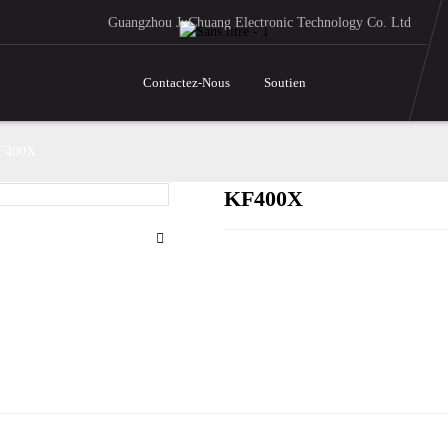
Guangzhou JuChuang Electronic Technology Co. Ltd
Contactez-Nous
Soutien
F400X
KF400X
Loading..
Loading..