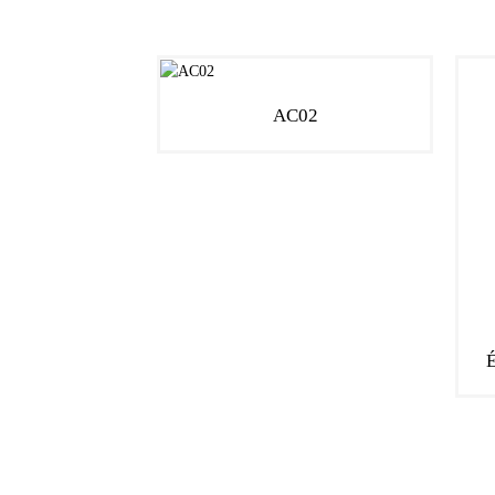
AC02
É