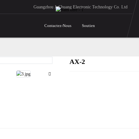
Guangzhou JuChuang Electronic Technology Co. Ltd
Contactez-Nous
Soutien
AX-2
Loading..
Loading..