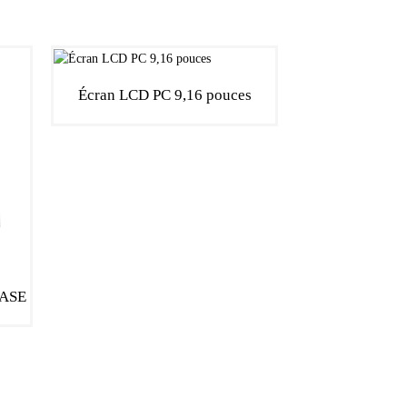
Écran LCD PC 9,16 pouces
A
CASE