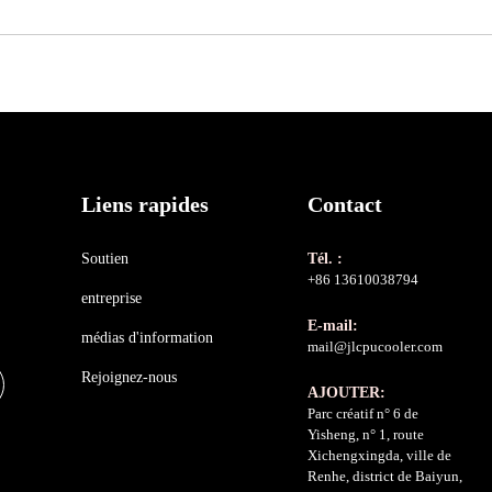
Liens rapides
Contact
Soutien
Tél. :
+86 13610038794
entreprise
E-mail:
médias d'information
mail@jlcpucooler.com
Rejoignez-nous
AJOUTER:
Parc créatif n° 6 de
Yisheng, n° 1, route
Xichengxingda, ville de
Renhe, district de Baiyun,