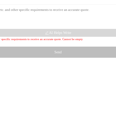
AI Helps Write
her specific requirements to receive an accurate quote. Cannot be empty
Send