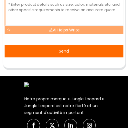
AI Helps Write
Send
Notre propre marque « Jungle Leopard ».
Jungle Leopard est notre fierté et un
segment d'activité important.