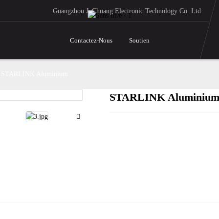
Guangzhou JuChuang Electronic Technology Co. Ltd
Contactez-Nous
Soutien
STARLINK Aluminium
STARLINK Aluminiu
Loading..
Loading..