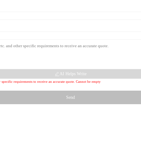
AI Helps Write
her specific requirements to receive an accurate quote. Cannot be empty
Send