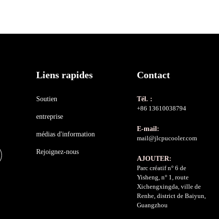
Liens rapides
Contact
Soutien
Tél. :
+86 13610038794
entreprise
E-mail:
médias d'information
mail@jlcpucooler.com
Rejoignez-nous
AJOUTER:
Parc créatif n° 6 de
Yisheng, n° 1, route
Xichengxingda, ville de
Renhe, district de Baiyun,
Guangzhou