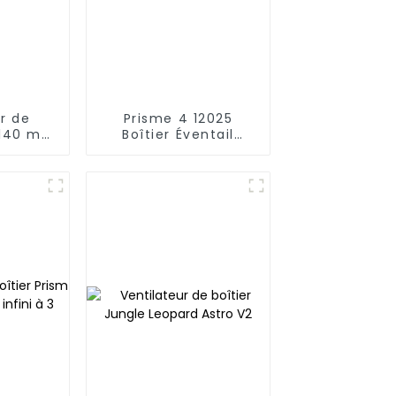
r de
Prisme 4 12025
m 140 mm
Boîtier Éventail
lignes ondulées