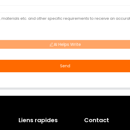
AI Helps Write
Send
Liens rapides
Contact