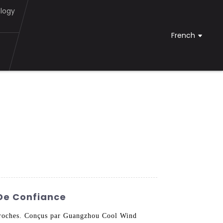
logy
French
 De Confiance
4 broches. Conçus par Guangzhou Cool Wind