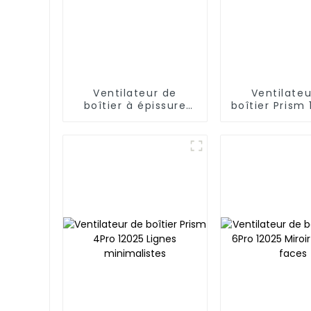
Ventilateur de
Ventilateu
boîtier à épissure
boîtier Pris
magnétique Jungle
14025
Leopard JM-S30