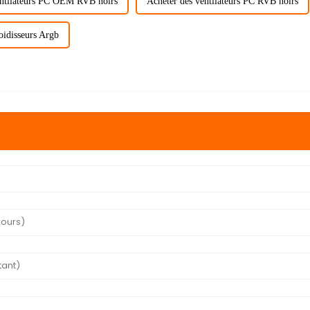
ntilateurs PC OEM RVB noirs
Acheter des ventilateurs PC RVB noirs
oidisseurs Argb