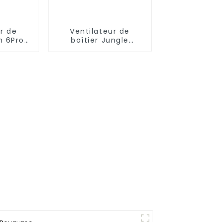
r de
Ventilateur de
m 6Pro
boîtier Jungle
nfini à 3
Leopard Astro V2