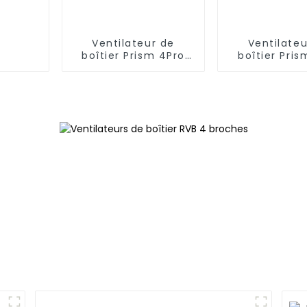
Ventilateur de
Ventilateu
boîtier Prism 4Pro
boîtier Pris
12025 Lignes
12025 Miroir i
minimalistes
faces