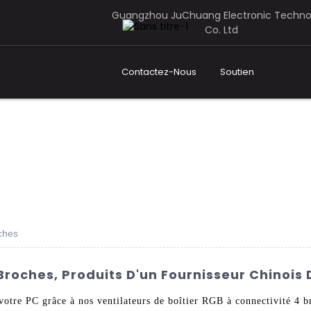
Guangzhou JuChuang Electronic Techno
Co. Ltd
Contactez-Nous
Soutien
oches
 Broches, Produits D'un Fournisseur Chinois
e votre PC grâce à nos ventilateurs de boîtier RGB à connectivité 