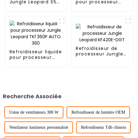
Jungle Leopard S50
pour processeur
M.2 Infinity Mirror
tout-en-un
2280 Top Infinity
AstroBeat 240/360
ARGB Double
Digital ARGB Jungle
ventilateur PWM
Leopard
Refroidisseur de
Refroidisseur liquide
processeur Jungle
pour processeur
Leopard KF420E-
Jungle Leopard TK1
DGT
360P AUTO 360
Recherche Associée
Usine de ventilateurs 300 W
Refroidisseur de lumière OEM
Ventilateur lumineux personnalisé
Refroidisseur Tdb chinois