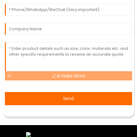
AI Helps Write
Send