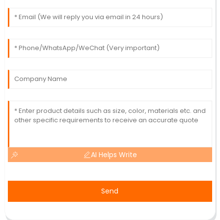
AI Helps Write
Send