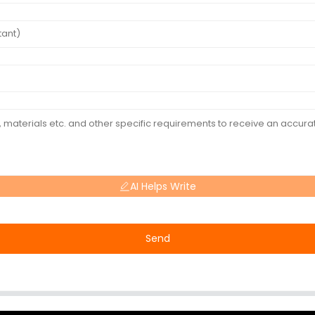
AI Helps Write
Send