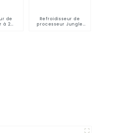
ur de
Refroidisseur de
r à 2
processeur Jungle
ungle
Leopard S40 à 4
00PLUS
caloducs