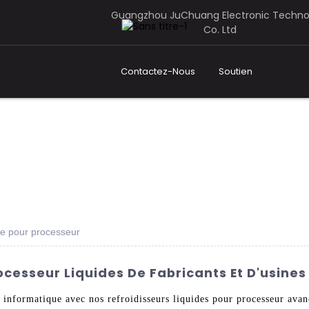
Guangzhou JuChuang Electronic Techno
Co. Ltd
Contactez-Nous
Soutien
ide pour processeur
rocesseur Liquides De Fabricants Et D'usine
 informatique avec nos refroidisseurs liquides pour processeur av