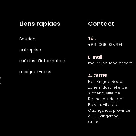
Liens rapides
Contact
Tél.
Soutien
+86 13610038794
entreprise
E-mail:
médias d'information
mail@jlcpucooler.com
rejoignez-nous
AJOUTER:
No.1 Xingda Road,
zone industrielle de
Xicheng, ville de
Renhe, district de
Baiyun, ville de
Guangzhou, province
du Guangdong,
Chine