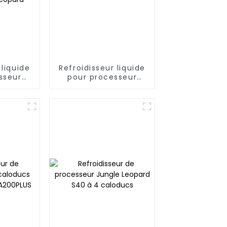
 liquide
Refroidisseur liquide
sseur
pour processeur
-un
Jungle Leopard TK1
40/360
360P AUTO 360
 Jungle
d