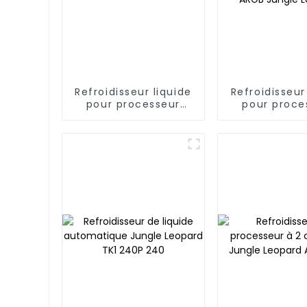
Refroidisseur liquide
Refroidisseur
pour processeur
pour proce
Jungle Leopard TK1
tout-en
360P ARGB
AstroBeat 2
Digital ARGB
Leopar