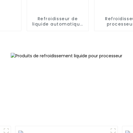
Refroidisseur de
Refroidisse
liquide automatique
processeu
Jungle Leopard TK1
caloducs J
240P 240
Leopard A2