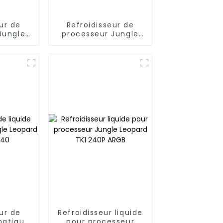
ur de
Refroidisseur de
Jungle
processeur Jungle
A50
Leopard A70
ur de
Refroidisseur liquide
matique
pour processeur