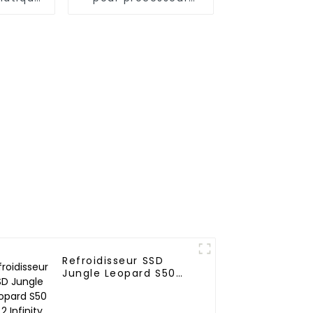
ard TK1
Jungle Leopard TK1
40
240P ARGB
Refroidisseur SSD
Jungle Leopard S50
M.2 Infinity Mirror
2280 Top Infinity
ARGB Double