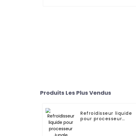
Produits Les Plus Vendus
Refroidisseur liquide
pour processeur
Jungle Leopard TK1
360P ARGB