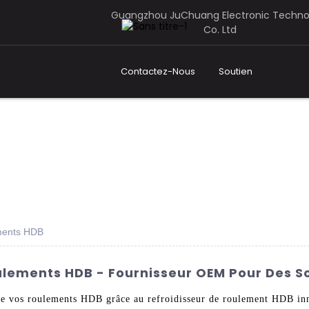
Guangzhou JuChuang Electronic Techno
Co. Ltd
Contactez-Nous
Soutien
ements HDB
ulements HDB - Fournisseur OEM Pour Des So
 de vos roulements HDB grâce au refroidisseur de roulement HDB i