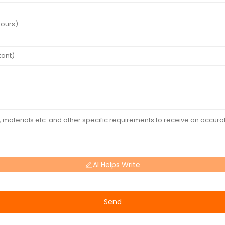
AI Helps Write
Send