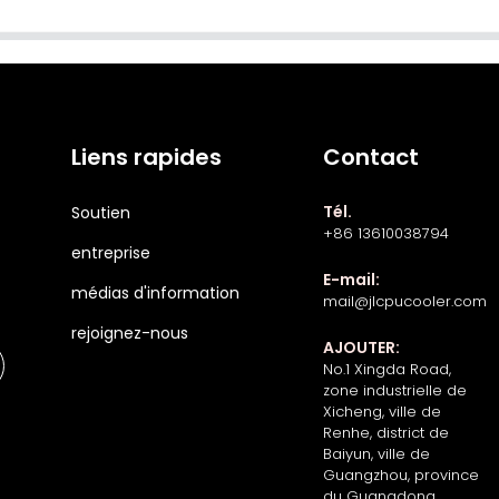
Liens rapides
Contact
Tél.
Soutien
+86 13610038794
entreprise
E-mail:
médias d'information
mail@jlcpucooler.com
rejoignez-nous
AJOUTER:
No.1 Xingda Road,
zone industrielle de
Xicheng, ville de
Renhe, district de
Baiyun, ville de
Guangzhou, province
du Guangdong,