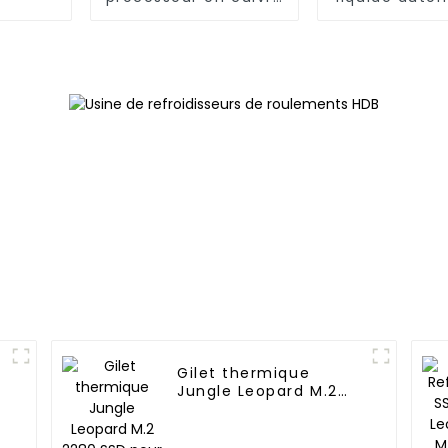
Jungle Leopard
Jungle Leop
KF400 ARGB 4
240P 2
Gilet thermique
Jungle Leopard M.2
2280 SSD pour PS5