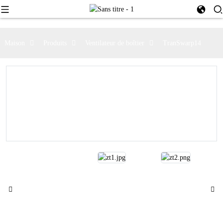
Maison
Produits
Ventilateur de boîtier
TranSwarp14