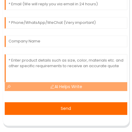
AI Helps Write
Send