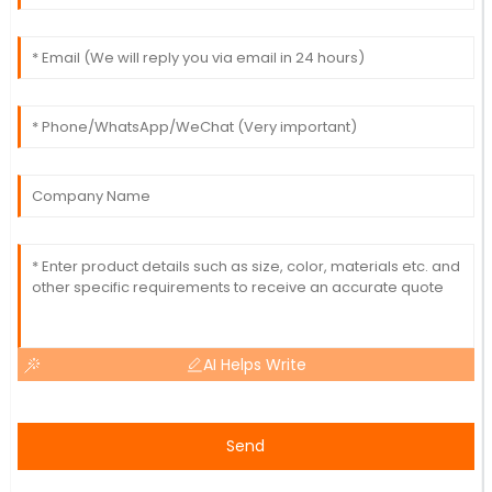
AI Helps Write
Send