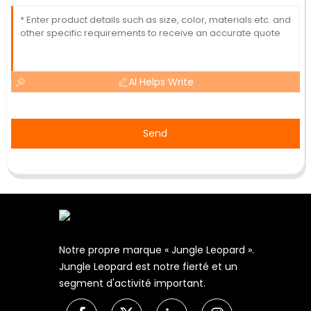
AI Helps Write
Send
Notre propre marque « Jungle Leopard ».
Jungle Leopard est notre fierté et un
segment d'activité important.