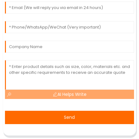
AI Helps Write
Send