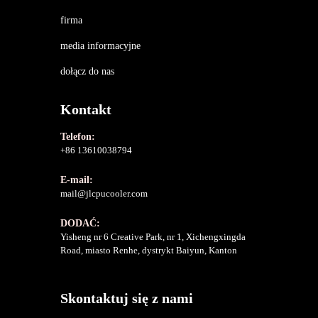
firma
media informacyjne
dołącz do nas
Kontakt
Telefon:
+86 13610038794
E-mail:
mail@jlcpucooler.com
DODAĆ:
Yisheng nr 6 Creative Park, nr 1, Xichengxingda
Road, miasto Renhe, dystrykt Baiyun, Kanton
Skontaktuj się z nami