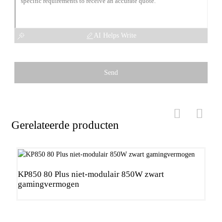
AI Helps Write
Send
Gerelateerde producten
KP850 80 Plus niet-modulair 850W zwart
J
gamingvermogen