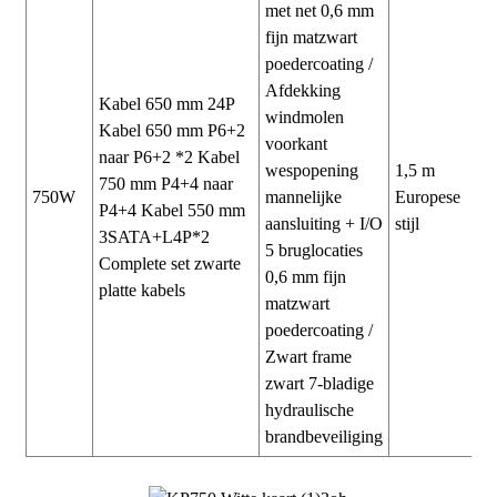
met net 0,6 mm
fijn matzwart
poedercoating /
Afdekking
Kabel 650 mm 24P
windmolen
Kabel 650 mm P6+2
voorkant
naar P6+2 *2 Kabel
wespopening
1,5 m
750 mm P4+4 naar
750W
mannelijke
Europese
P4+4 Kabel 550 mm
aansluiting + I/O
stijl
3SATA+L4P*2
5 bruglocaties
Complete set zwarte
0,6 mm fijn
platte kabels
matzwart
poedercoating /
Zwart frame
zwart 7-bladige
hydraulische
brandbeveiliging