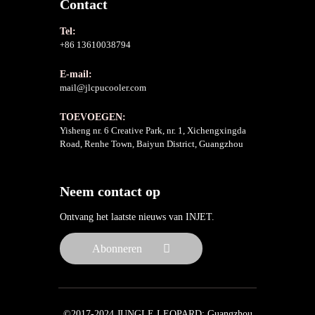
Contact
Tel:
+86 13610038794
E-mail:
mail@jlcpucooler.com
TOEVOEGEN:
Yisheng nr. 6 Creative Park, nr. 1, Xichengxingda
Road, Renhe Town, Baiyun District, Guangzhou
Neem contact op
Ontvang het laatste nieuws van INJET.
Abonneren
©2017-2024 JUNGLE LEOPARD: Guangzhou