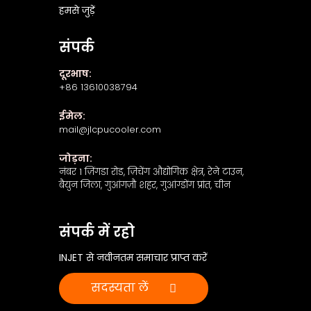
हमसे जुड़ें
संपर्क
दूरभाष:
+86 13610038794
ईमेल:
mail@jlcpucooler.com
जोड़ना:
नंबर 1 ज़िंगडा रोड, ज़िचेंग औद्योगिक क्षेत्र, रेने टाउन,
बैयुन जिला, गुआंगज़ौ शहर, गुआंग्डोंग प्रांत, चीन
संपर्क में रहो
INJET से नवीनतम समाचार प्राप्त करें
सदस्यता लें