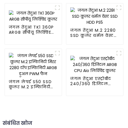
जंगल तेंदुआ TK1 360P
जंगल तेंदुआ M.2 2280
ARGB सीपीयू लिक्विड
SSD कूलर थर्मल वेस्ट
कूलर
SSD HDD PS5
जंगल तेंदुआ एस्ट्रोबीट
जंगल लेपर्ड S50 SSD
240/360 डिजिटल
कूलर M.2 इन्फिनिटी
ARGB CPU Aio
मिरर 2280 टॉप
लिक्विड कूलर
इन्फिनिटी ARGB डुअल
PWM फैन
संबंधित खोज