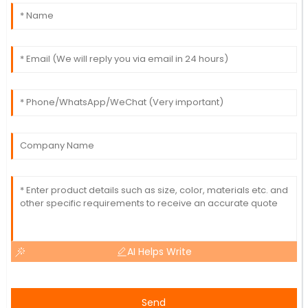
AI Helps Write
Send