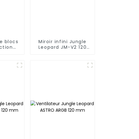
e blocs
Miroir infini Jungle
ction
Leopard JM-V2 120
ard JM-
mmVentilateur de
miroir
blocs de
construction