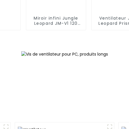
Miroir infini Jungle
Ventilateur 
Leopard JM-V1 120
Leopard Pri
mmVentilateur de
ARGB 120
blocs de
construction