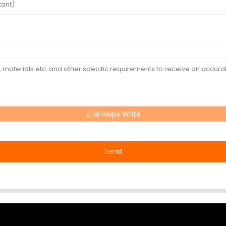
AI Helps Write
Send