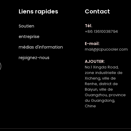
Liens rapides
Contact
Tél.
Soutien
+86 13610038794
entreprise
E-mail:
médias d'information
mail@jlcpucooler.com
rejoignez-nous
AJOUTER:
No.1 Xingda Road,
zone industrielle de
Xicheng, ville de
Renhe, district de
Baiyun, ville de
Guangzhou, province
du Guangdong,
Chine