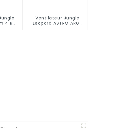
Jungle
Ventilateur Jungle
sm 4 RS
Leopard ASTRO ARGB
 mm
120 mm