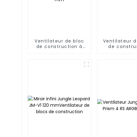
Ventilateur de bloc
Ventilateur d
de construction à
de constru
miroir infini Jungle
Jungle Leop
Leopard JM-V2 RS
S1 120 mm à 
120 mm
infini