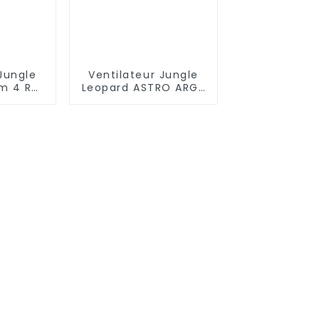
Jungle
Ventilateur Jungle
sm 4 RS
Leopard ASTRO ARGB
 mm
120 mm