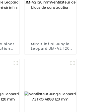
e blocs
Miroir infini Jungle
ction
Leopard JM-V2 120
ard JM-
mmVentilateur de
miroir
blocs de
construction