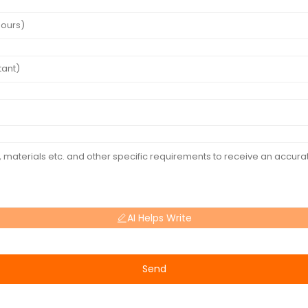
AI Helps Write
Send