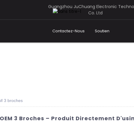
Guangzhou JuChuang Electronic Techno
Co. Ltd
Contactez-Nous
Soutien
EM 3 broches
 OEM 3 Broches – Produit Directement D'usi