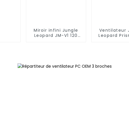
Miroir infini Jungle
Ventilateur 
Leopard JM-V1 120
Leopard Pri
mmVentilateur de
ARGB 120
blocs de
construction