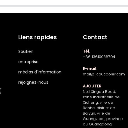
Liens rapides
Contact
Tél.
Soutien
+86 13610038794
entreprise
E-mail:
médias d'information
mail@jlcpucooler.com
rejoignez-nous
AJOUTER:
No.1 Xingda Road,
zone industrielle de
Xicheng, ville de
Renhe, district de
Baiyun, ville de
Guangzhou, province
du Guangdong,