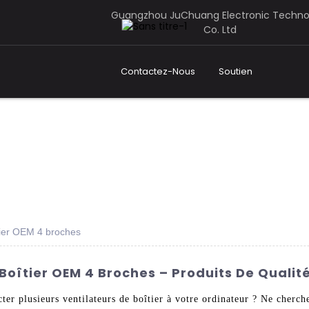
Guangzhou JuChuang Electronic Techno
Co. Ltd
Contactez-Nous
Soutien
îtier OEM 4 broches
Boîtier OEM 4 Broches – Produits De Qualit
ter plusieurs ventilateurs de boîtier à votre ordinateur ? Ne cherch