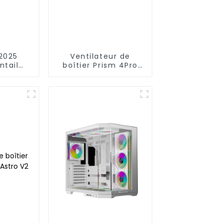
12025
Ventilateur de
ntail
boîtier Prism 4Pro
ulées
12025 Lignes
minimalistes