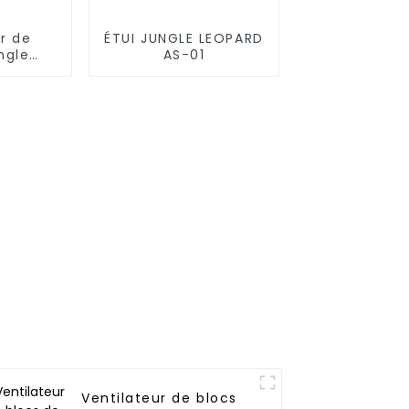
r de
ÉTUI JUNGLE LEOPARD
ngle
AS-01
tro V2
Ventilateur de blocs