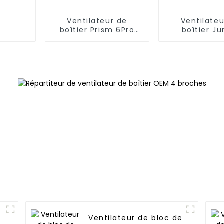
Ventilateur de
Ventilateu
boîtier Prism 6Pro
boîtier Ju
12025 Miroir infini à 3
Leopard As
faces
Ventilateur de bloc de