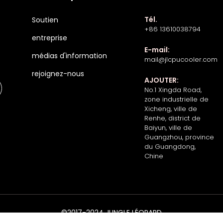
Tél.
Soutien
+86 13610038794
entreprise
E-mail:
médias d'information
mail@jlcpucooler.com
rejoignez-nous
AJOUTER:
No.1 Xingda Road,
zone industrielle de
Xicheng, ville de
Renhe, district de
Baiyun, ville de
Guangzhou, province
du Guangdong,
Chine
©2017-2024 JUNGLE LÉOPARD