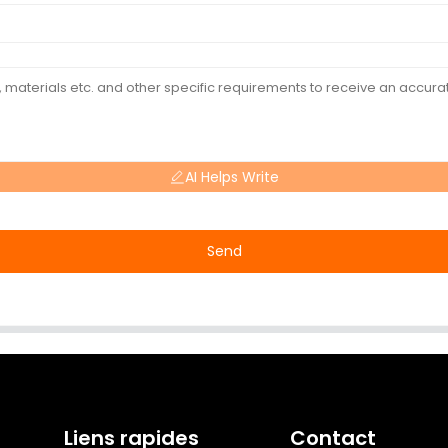
AI Helps Write
Send
Liens rapides
Contact