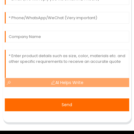
AI Helps Write
Send