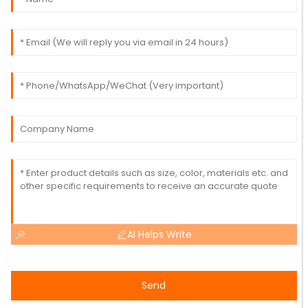
AI Helps Write
Send