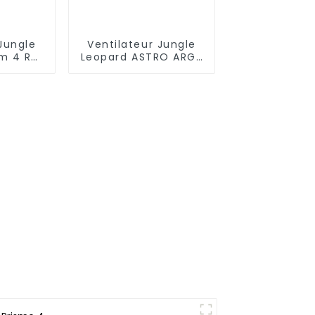
Jungle
Ventilateur Jungle
sm 4 RS
Leopard ASTRO ARGB
 mm
120 mm