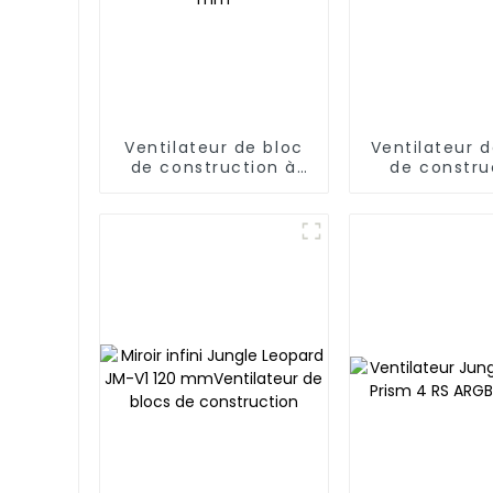
Ventilateur de bloc
Ventilateur d
de construction à
de constru
miroir infini Jungle
Jungle Leop
Leopard JM-V2 RS
S1 120 mm à 
120 mm
infini