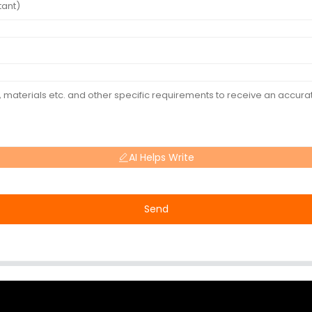
AI Helps Write
Send