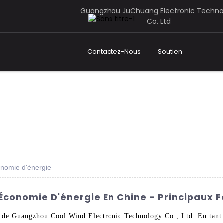
Guangzhou JuChuang Electronic Techno
Co. Ltd
Contactez-Nous
Soutien
onomie d'énergie
 Économie D'énergie En Chine - Principaux F
e de Guangzhou Cool Wind Electronic Technology Co., Ltd. En tant q