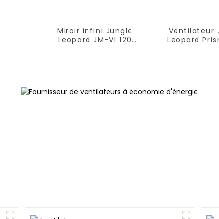
Miroir infini Jungle
Ventilateur 
Leopard JM-V1 120
Leopard Pri
mmVentilateur de
ARGB 120
blocs de
construction