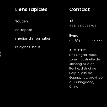
Liens rapides
Contact
Tél.
Soutien
+86 13610038794
entreprise
E-mail:
médias d'information
mail@jlcpucooler.com
rejoignez-nous
AJOUTER:
No.1 Xingda Road,
zone industrielle de
Xicheng, ville de
Renhe, district de
Baiyun, ville de
Guangzhou, province
du Guangdong,
Chine