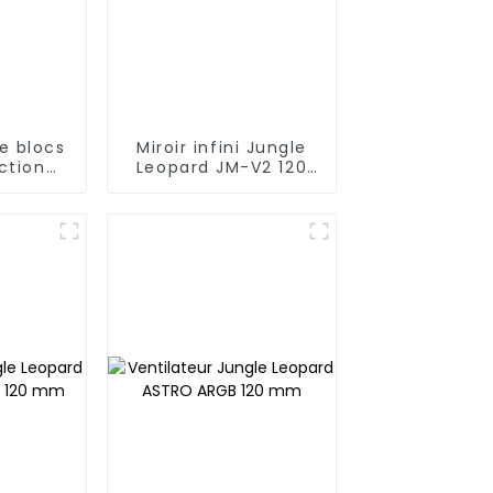
e blocs
Miroir infini Jungle
ction
Leopard JM-V2 120
ard JM-
mmVentilateur de
miroir
blocs de
construction