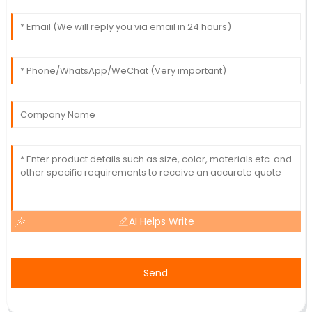
AI Helps Write
Send