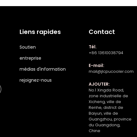
Liens rapides
Contact
Tél.
Soutien
+86 13610038794
entreprise
E-mail:
médias d'information
mail@jlcpucooler.com
rejoignez-nous
AJOUTER:
No.1 Xingda Road,
zone industrielle de
Xicheng, ville de
Renhe, district de
Baiyun, ville de
Guangzhou, province
du Guangdong,
Chine