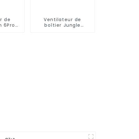
r de
Ventilateur de
m 6Pro
boîtier Jungle
nfini à 3
Leopard Astro V2