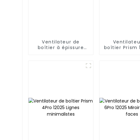
Ventilateur de
Ventilateu
boîtier à épissure
boîtier Pris
magnétique Jungle
14025
Leopard JM-S30