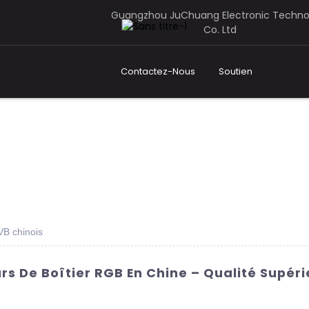
Guangzhou JuChuang Electronic Techno
Co. Ltd
Contactez-Nous
Soutien
VB chinois
rs De Boîtier RGB En Chine – Qualité Supér