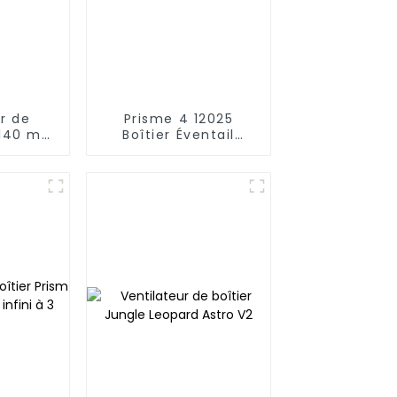
r de
Prisme 4 12025
m 140 mm
Boîtier Éventail
lignes ondulées