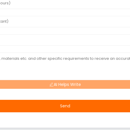
AI Helps Write
Send