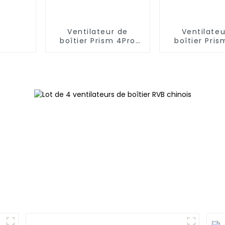
Ventilateur de
Ventilateu
boîtier Prism 4Pro
boîtier Pris
12025 Lignes
12025 Miroir i
minimalistes
faces