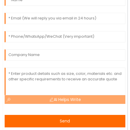
AI Helps Write
Send