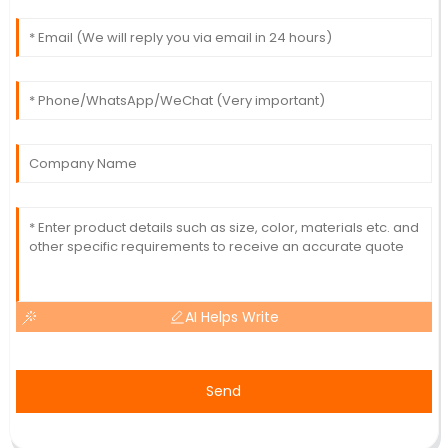
AI Helps Write
Send