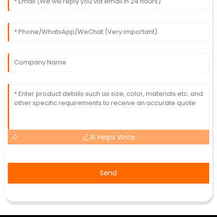
AI Helps Write
Send