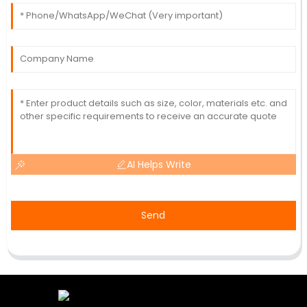
AI Helps Write
Send