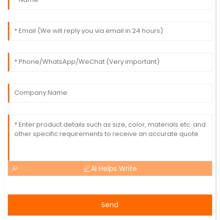
AI Helps Write
Send