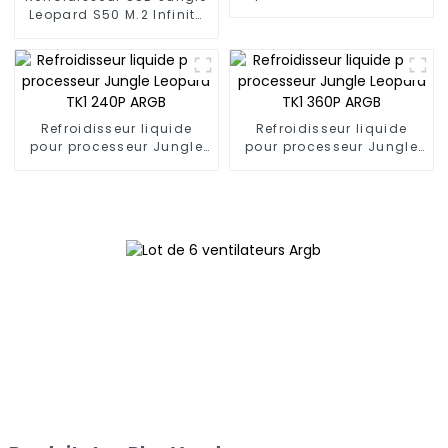
Jungle Leopard KF400
Leopard S50 M.2 Infinity
ARGB 4
Mirror 2280 Top Infinity
ARGB Double ventilateur
PWM
Refroidisseur liquide
Refroidisseur liquide
pour processeur Jungle
pour processeur Jungle
Leopard TK1 240P ARGB
Leopard TK1 360P ARGB