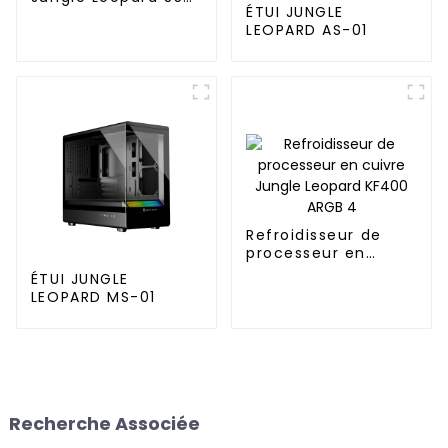
ÉTUI JUNGLE
M.2 Infinity Mirror
LEOPARD AS-01
2280 Top Infinity
ARGB Double
ventilateur PWM
Refroidisseur de
processeur en
cuivre Jungle
ÉTUI JUNGLE
Leopard KF400 ARGB
LEOPARD MS-01
4
Recherche Associée