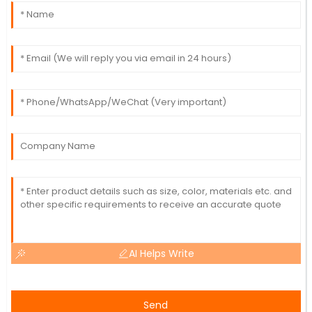
AI Helps Write
Send