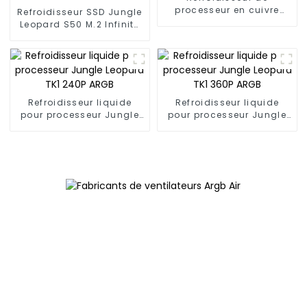
processeur en cuivre
Refroidisseur SSD Jungle
Jungle Leopard KF400
Leopard S50 M.2 Infinity
ARGB 4
Mirror 2280 Top Infinity
ARGB Double ventilateur
PWM
Refroidisseur liquide
Refroidisseur liquide
pour processeur Jungle
pour processeur Jungle
Leopard TK1 240P ARGB
Leopard TK1 360P ARGB