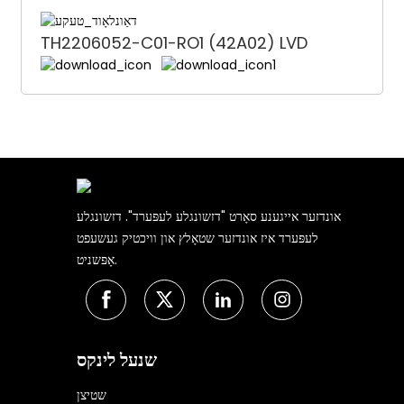
TH2206052-C01-RO1 (42A02) LVD
אונדזער אייגענע סאָרט "דזשונגלע לעפּערד". דזשונגלע
לעפּערד איז אונדזער שטאָלץ און וויכטיק געשעפט
אָפּשניט.
שנעל לינקס
שטיצן