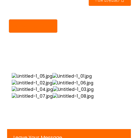
קאָנטאַקט אונדז
פּראָדוקט דעטאַל
Leave Your Message