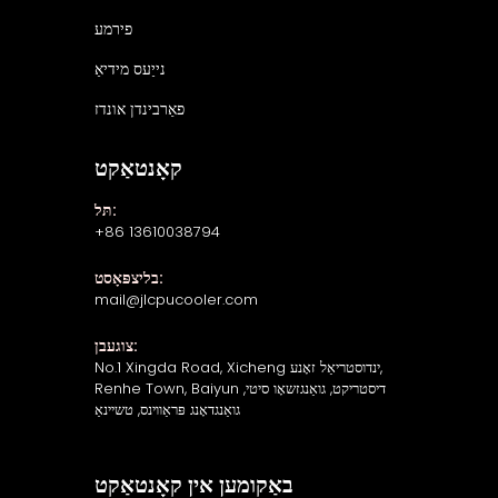
פירמע
נייַעס מידיאַ
פאַרבינדן אונדז
קאָנטאַקט
תּל:
+86 13610038794
בליצפּאָסט:
mail@jlcpucooler.com
צוגעבן:
No.1 Xingda Road, Xicheng ינדוסטריאַל זאָנע,
Renhe Town, Baiyun דיסטריקט, גואַנגזשאָו סיטי,
גואַנגדאָנג פּראַווינס, טשיינאַ
באַקומען אין קאָנטאַקט