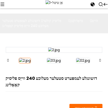
היים
פּראָדוקטן
פליסיק קולער
דזשונגלע לעמפּערט סטעלער
מעלוכע 240 ווייַס פליסיק קאָאָלינג
דזשונגלע לעמפּערט סטעלער מעלוכע 240 ווייַס פליסיק
קאָאָלינג