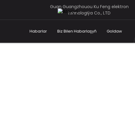
Guan Guangzhouou Ku Feng elektron
tehnologiýa Co., LTD
Habarlar
Biz Bilen Habarlaşyň
Goldaw