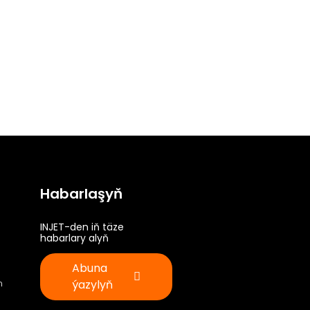
Habarlaşyň
INJET-den iň täze
habarlary alyň
Abuna
m
ýazylyň