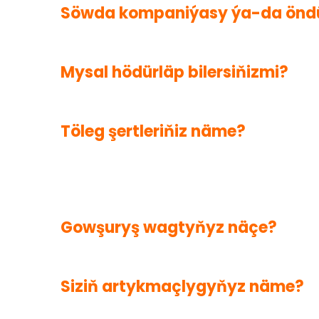
Söwda kompaniýasy ýa-da öndür
Mysal hödürläp bilersiňizmi?
Töleg şertleriňiz näme?
T / T köpçülikleýin önümçilikden öň 30% goýum
deňagramly.
Gowşuryş wagtyňyz näçe?
Siziň artykmaçlygyňyz näme?