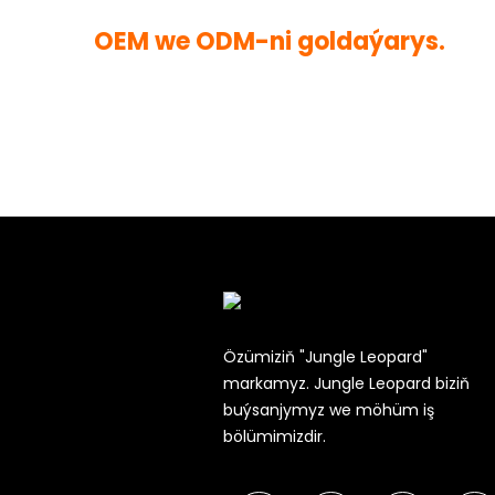
OEM we ODM-ni goldaýarys.
Özümiziň "Jungle Leopard"
markamyz. Jungle Leopard biziň
buýsanjymyz we möhüm iş
bölümimizdir.