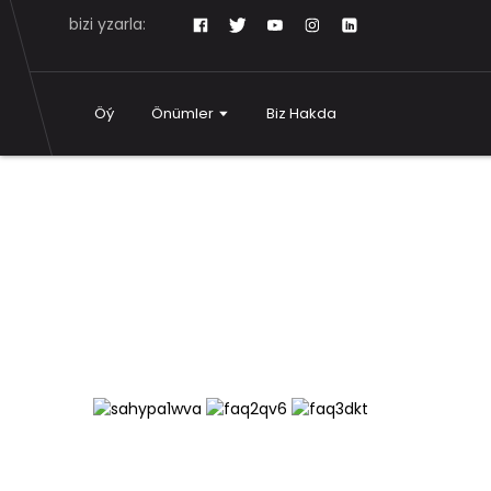
bizi yzarla:
Öý
Önümler
Biz Hakda