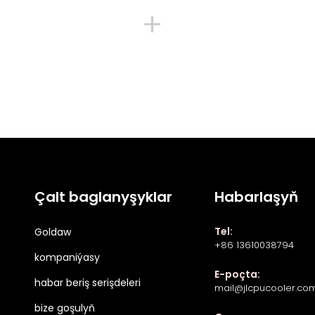
+
Çalt baglanyşyklar
Habarlaşyň
Tel:
Goldaw
+86 13610038794
kompaniýasy
E-poçta:
habar beriş serişdeleri
mail@jlcpucooler.co
bize goşulyň