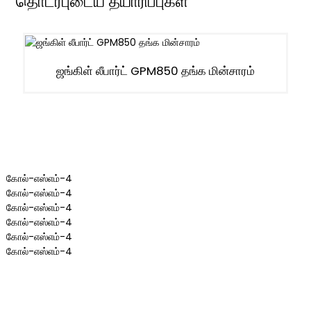
தொடர்புடைய தயாரிப்புகள்
ஜங்கிள் லீபார்ட் GPM850 தங்க மின்சாரம்
கோல்-எஸ்எம்-4
கோல்-எஸ்எம்-4
கோல்-எஸ்எம்-4
கோல்-எஸ்எம்-4
கோல்-எஸ்எம்-4
கோல்-எஸ்எம்-4