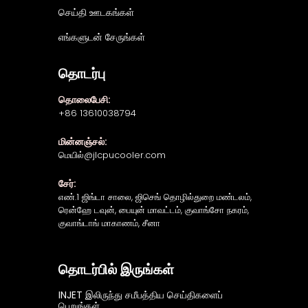
செய்தி ஊடகங்கள்
எங்களுடன் சேருங்கள்
தொடர்பு
தொலைபேசி:
+86 13610038794
மின்னஞ்சல்:
மெயில்@jlcpucooler.com
சேர்:
எண்.1 ஜிங்டா சாலை, ஜிசெங் தொழில்துறை மண்டலம்,
ரென்ஹே டவுன், பையுன் மாவட்டம், குவாங்சோ நகரம்,
குவாங்டாங் மாகாணம், சீனா
தொடர்பில் இருங்கள்
INJET இலிருந்து சமீபத்திய செய்திகளைப்
பெறுங்கள்.