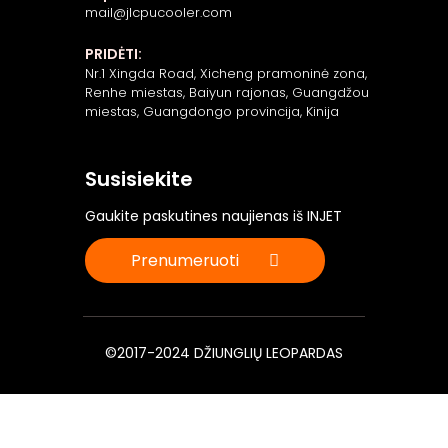
mail@jlcpucooler.com
PRIDĖTI:
Nr.1 Xingda Road, Xicheng pramoninė zona,
Renhe miestas, Baiyun rajonas, Guangdžou
miestas, Guangdongo provincija, Kinija
Susisiekite
Gaukite paskutines naujienas iš INJET
Prenumeruoti
©2017-2024 DŽIUNGLIŲ LEOPARDAS