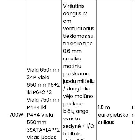
Viršutinis
dangtis 12
cm
ventiliatorius
tiekiamas su
tinklelio tipo
0,6 mm
smulkiu
matiniu
Viela 650mm
purškiamu
24P Viela
juodu milteliu
650mm P6+2
/ dangteliu
iki P6+2 *2
vėjo malūno
Viela 750mm
priekinė
P4+4 iki
1,5 m
Ki
bičių anga
700W
P4+4 Viela
europietiško
dėk
vyriška
550mm
stiliaus
tab
sėdynė + I/O
3SATA+L4P*2
5 tiltelio
Visas juodos