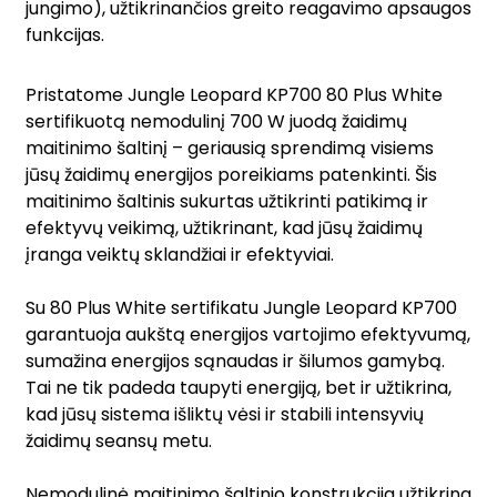
jungimo), užtikrinančios greito reagavimo apsaugos
funkcijas.
Pristatome Jungle Leopard KP700 80 Plus White
sertifikuotą nemodulinį 700 W juodą žaidimų
maitinimo šaltinį – geriausią sprendimą visiems
jūsų žaidimų energijos poreikiams patenkinti. Šis
maitinimo šaltinis sukurtas užtikrinti patikimą ir
efektyvų veikimą, užtikrinant, kad jūsų žaidimų
įranga veiktų sklandžiai ir efektyviai.
Su 80 Plus White sertifikatu Jungle Leopard KP700
garantuoja aukštą energijos vartojimo efektyvumą,
sumažina energijos sąnaudas ir šilumos gamybą.
Tai ne tik padeda taupyti energiją, bet ir užtikrina,
kad jūsų sistema išliktų vėsi ir stabili intensyvių
žaidimų seansų metu.
Nemodulinė maitinimo šaltinio konstrukcija užtikrina