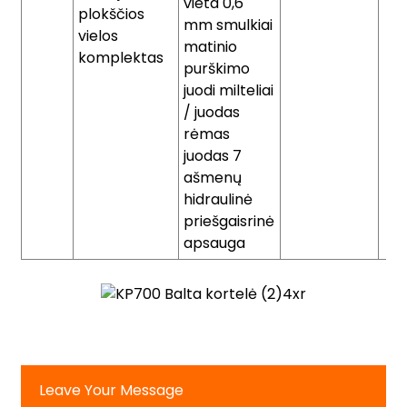
vieta 0,6
plokščios
mm smulkiai
vielos
matinio
komplektas
purškimo
juodi milteliai
/ juodas
rėmas
juodas 7
ašmenų
hidraulinė
priešgaisrinė
apsauga
Leave Your Message