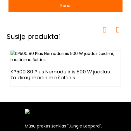
Send
Susiję produktai
KP500 80 Plus Nemodulinis 500 W juodas
J
žaidimų maitinimo šaltinis
Š
Mūsų prekės ženklas "Jungle Leopard".