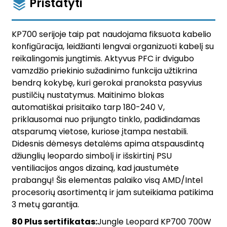
Pristatyti
KP700 serijoje taip pat naudojama fiksuota kabelio
konfigūracija, leidžianti lengvai organizuoti kabelį su
reikalingomis jungtimis. Aktyvus PFC ir dvigubo
vamzdžio priekinio sužadinimo funkcija užtikrina
bendrą kokybę, kuri gerokai pranoksta pasyvius
pustilčių nustatymus. Maitinimo blokas
automatiškai prisitaiko tarp 180-240 V,
priklausomai nuo prijungto tinklo, padidindamas
atsparumą vietose, kuriose įtampa nestabili.
Didesnis dėmesys detalėms apima atspausdintą
džiunglių leopardo simbolį ir išskirtinį PSU
ventiliacijos angos dizainą, kad jaustumėte
prabangų! Šis elementas palaiko visą AMD/Intel
procesorių asortimentą ir jam suteikiama patikima
3 metų garantija.
80 Plus sertifikatas:
Jungle Leopard KP700 700W