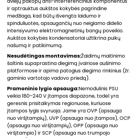
dviejų pakopų anti-interferencinius komponentus
ir aptrauktus aukštos kokybės pagrindine
medžiaga, kad būtų išvengta laidumo ir
spinduliuotės, apsaugančių nuo neigiamo didelio
intensyvumo elektromagnetinių bangų poveikio.
Aukštos kokybės kondensatoriai užtikrina puikų
našumą ir patikimumą.
Nesudėtingas montavimas:
Žaidimų maitinimo
šaltinis supaprastina diegimą įvairiose aušinimo
platformose ir apima patogius diegimo rinkinius (žr.
gaminio vartotojo vadovo priedą).
Pramoninio lygio apsauga:
Nemodulinis PSU
veikia 180–240 V įtampos diapazone, todėl yra
geresnis prisitaikymas regionuose, kuriuose
įtampos lygis svyruoja. Jame yra OVP (apsauga
nuo viršįtampių), UVP (apsauga nuo įtampos), OCP
(apsauga nuo viršįtampių), OPP (apsauga nuo
viršįtampio) ir SCP (apsauga nuo trumpojo