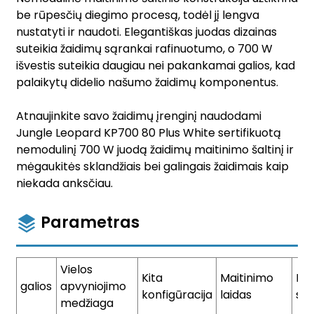
be rūpesčių diegimo procesą, todėl jį lengva
nustatyti ir naudoti. Elegantiškas juodas dizainas
suteikia žaidimų sąrankai rafinuotumo, o 700 W
išvestis suteikia daugiau nei pakankamai galios, kad
palaikytų didelio našumo žaidimų komponentus.
Atnaujinkite savo žaidimų įrenginį naudodami
Jungle Leopard KP700 80 Plus White sertifikuotą
nemodulinį 700 W juodą žaidimų maitinimo šaltinį ir
mėgaukitės sklandžiais bei galingais žaidimais kaip
niekada anksčiau.
Parametras
Vielos
Kita
Maitinimo
Ka
galios
apvyniojimo
konfigūracija
laidas
spe
medžiaga