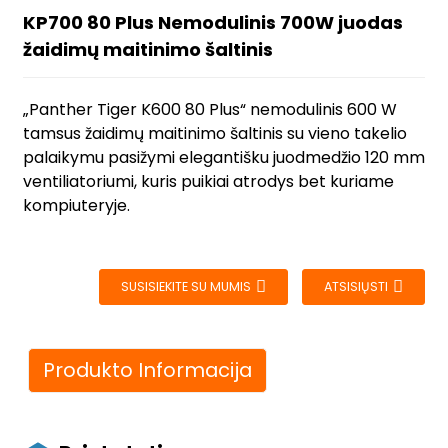
KP700 80 Plus Nemodulinis 700W juodas
žaidimų maitinimo šaltinis
„Panther Tiger K600 80 Plus“ nemodulinis 600 W
tamsus žaidimų maitinimo šaltinis su vieno takelio
palaikymu pasižymi elegantišku juodmedžio 120 mm
ventiliatoriumi, kuris puikiai atrodys bet kuriame
kompiuteryje.
SUSISIEKITE SU MUMIS
ATSISIŲSTI
Produkto Informacija