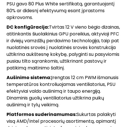
PSU gavo 80 Plus White sertifikatą, garantuojantį
80% ar didesnį efektyvumą esant įprastoms
apkrovoms.
DC konfigūracija:
Tvirtas 12 V vieno bėgio dizainas,
atitinkantis šiuolaikinius GPU poreikius, aktyvioji PFC
ir dviejų vamzdžių perdavimo technologija, taip pat
nuolatinės srovės į nuolatinės srovės konstrukcija
užtikrina aukštesnę kokybę, palyginti su pasyviomis
pusiau tilto sąrankomis, užtikrinant pastovų ir
patikimą maitinimo šaltinį.
Aušinimo sistema:
Įrengtas 12 cm PWM išmanusis
temperatūros kontroliuojamas ventiliatorius, PSU
efektyviai valdo aušinimą ir taupo energiją.
Dinaminis guolių ventiliatorius užtikrina puikų
aušinimą ir tylų veikimą.
Platformos suderinamumas:
Sukurtas palaikyti
visą AMD/Intel procesorių asortimentą, apimantį