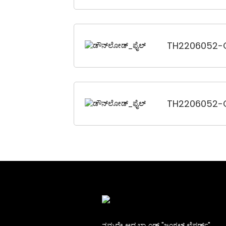
TH2206052-C
TH2206052-C
ನಮ್ಮದೇ ಆದ ಬ್ರ್ಯಾಂಡ್ "ಜಂಗಲ್ ಲೆಪರ್ಡ್".