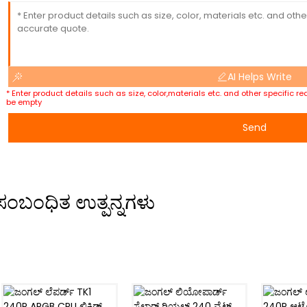
AI Helps Write
* Enter product details such as size, color,materials etc. and other specific 
be empty
Send
ಸಂಬಂಧಿತ ಉತ್ಪನ್ನಗಳು