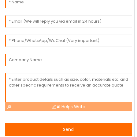
AI Helps Write
Send