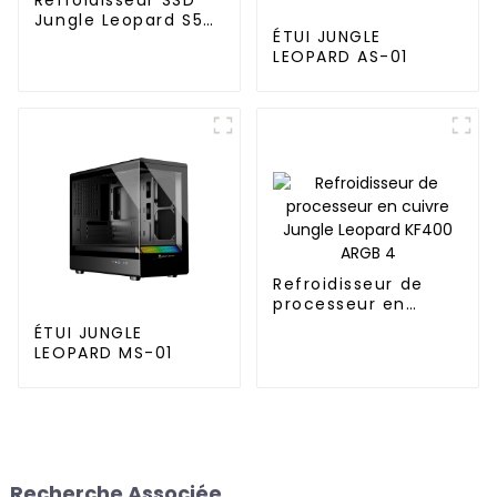
Jungle Leopard S50
ÉTUI JUNGLE
M.2 Infinity Mirror
LEOPARD AS-01
2280 Top Infinity
ARGB Double
ventilateur PWM
Refroidisseur de
processeur en
cuivre Jungle
ÉTUI JUNGLE
Leopard KF400 ARGB
LEOPARD MS-01
4
Recherche Associée