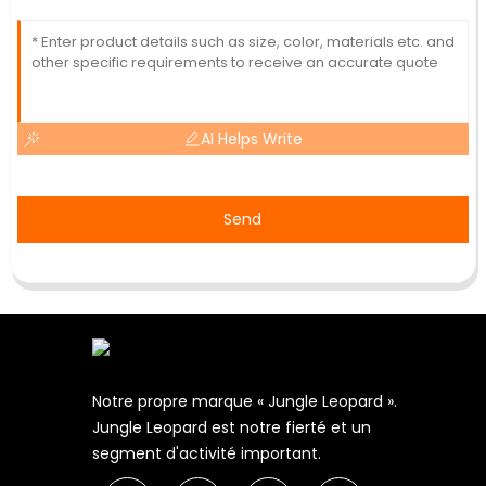
AI Helps Write
Send
Notre propre marque « Jungle Leopard ».
Jungle Leopard est notre fierté et un
segment d'activité important.