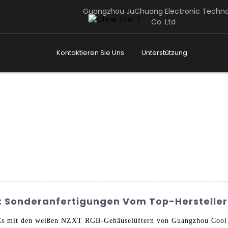
Guangzhou JuChuang Electronic Techn
Co. Ltd
Kontaktieren Sie Uns
Unterstützung
: Sonderanfertigungen Vom Top-Hersteller
PCs mit den weißen NZXT RGB-Gehäuselüftern von Guangzhou Cool 