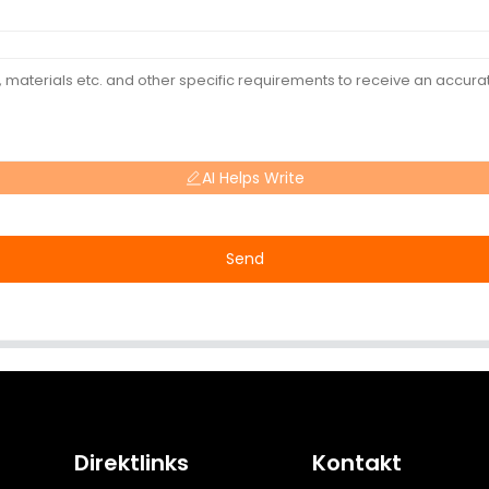
AI Helps Write
Send
Direktlinks
Kontakt