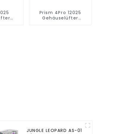
2025
Prism 4Pro 12025
fter
Gehäuselüfter
ien
Minimalistische
Linien
JUNGLE LEOPARD AS-01