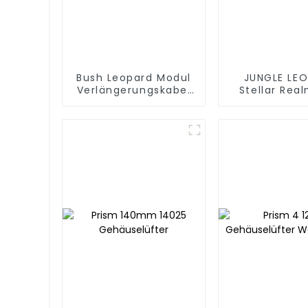
Bush Leopard Modul
JUNGLE LE
Verlängerungskabel
Stellar Rea
weiß
Weiß
Flüssigkeits