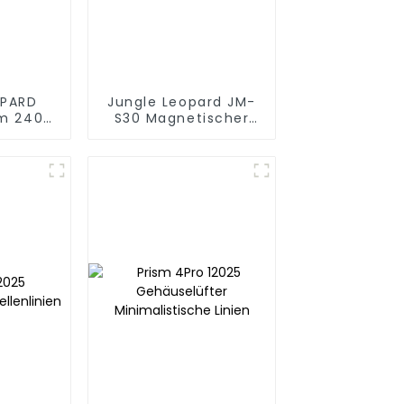
OPARD
Jungle Leopard JM-
lm 240
S30 Magnetischer
Spleißgehäuselüfter
kühlung