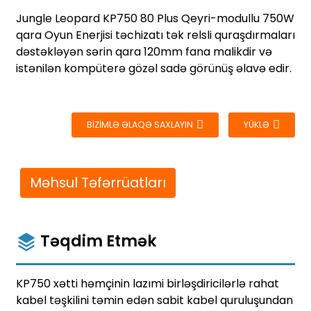
Jungle Leopard KP750 80 Plus Qeyri-modullu 750W
qara Oyun Enerjisi təchizatı tək relsli quraşdırmaları
dəstəkləyən sərin qara 120mm fana malikdir və
istənilən kompüterə gözəl sadə görünüş əlavə edir.
BIZIMLƏ ƏLAQƏ SAXLAYIN
YÜKLƏ
Məhsul Təfərrüatları
Təqdim Etmək
KP750 xətti həmçinin lazımi birləşdiricilərlə rahat
kabel təşkilini təmin edən sabit kabel quruluşundan