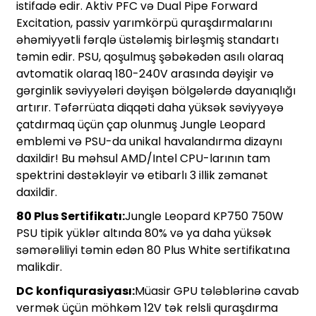
istifadə edir. Aktiv PFC və Dual Pipe Forward
Excitation, passiv yarımkörpü quraşdırmalarını
əhəmiyyətli fərqlə üstələmiş birləşmiş standartı
təmin edir. PSU, qoşulmuş şəbəkədən asılı olaraq
avtomatik olaraq 180-240V arasında dəyişir və
gərginlik səviyyələri dəyişən bölgələrdə dayanıqlığı
artırır. Təfərrüata diqqəti daha yüksək səviyyəyə
çatdırmaq üçün çap olunmuş Jungle Leopard
emblemi və PSU-da unikal havalandırma dizaynı
daxildir! Bu məhsul AMD/Intel CPU-larının tam
spektrini dəstəkləyir və etibarlı 3 illik zəmanət
daxildir.
80 Plus Sertifikatı:
Jungle Leopard KP750 750W
PSU tipik yüklər altında 80% və ya daha yüksək
səmərəliliyi təmin edən 80 Plus White sertifikatına
malikdir.
DC konfiqurasiyası:
Müasir GPU tələblərinə cavab
vermək üçün möhkəm 12V tək relsli quraşdırma