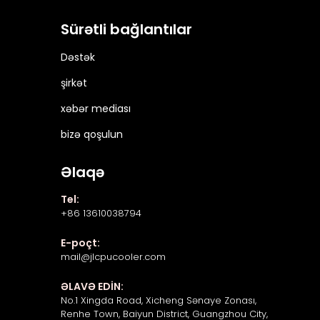
Sürətli bağlantılar
Dəstək
şirkət
xəbər mediası
bizə qoşulun
Əlaqə
Tel:
+86 13610038794
E-poçt:
mail@jlcpucooler.com
ƏLAVƏ EDİN:
No.1 Xingda Road, Xicheng Sənaye Zonası,
Renhe Town, Baiyun District, Guangzhou City,